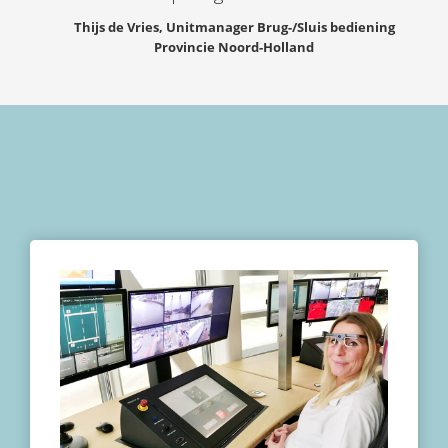
 op de
Thijs de Vries, Unitmanager Brug-/Sluis bediening
e. Hierdoor
Provincie Noord-Holland
 website-
ren
nte
enties
gebaseerd
 gedrag van
ezoeker.
uren