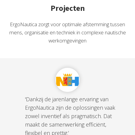
s kan de
Projecten
e niet
oneren.
ErgoNautica zorgt voor optimale afstemming tussen
ieken
mens, organisatie en techniek in complexe nautische
ische
werkomgevingen
s worden
kt om
em
tie te
elen over
drag van
zoeker op
site.
'Dankzij de jarenlange ervaring van
ErgoNautica zijn de oplossingen vaak
ing
zowel inventief als pragmatisch. Dat
ingcookies
maakt de samenwerking efficiënt,
 gebruikt
flexibel en prettig.’
oekers te